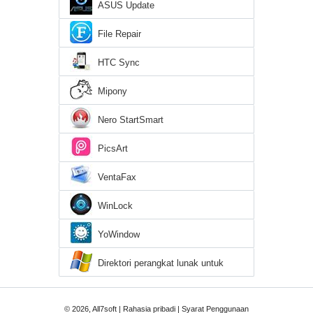
ASUS Update
File Repair
HTC Sync
Mipony
Nero StartSmart
PicsArt
VentaFax
WinLock
YoWindow
Direktori perangkat lunak untuk
Windows 7
© 2026, All7soft |
Rahasia pribadi
|
Syarat Penggunaan