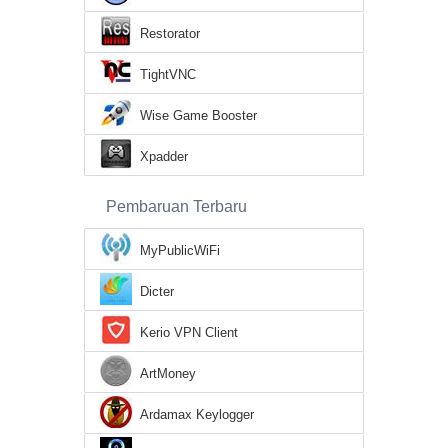
Restorator
TightVNC
Wise Game Booster
Xpadder
Pembaruan Terbaru
MyPublicWiFi
Dicter
Kerio VPN Client
ArtMoney
Ardamax Keylogger