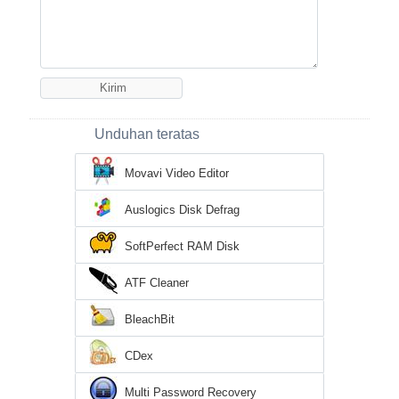
Unduhan teratas
Movavi Video Editor
Auslogics Disk Defrag
SoftPerfect RAM Disk
ATF Cleaner
BleachBit
CDex
Multi Password Recovery