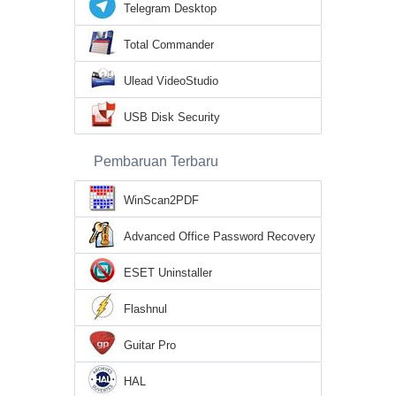
Telegram Desktop
Total Commander
Ulead VideoStudio
USB Disk Security
Pembaruan Terbaru
WinScan2PDF
Advanced Office Password Recovery
ESET Uninstaller
Flashnul
Guitar Pro
HAL