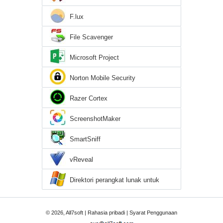
F.lux
File Scavenger
Microsoft Project
Norton Mobile Security
Razer Cortex
ScreenshotMaker
SmartSniff
vReveal
Direktori perangkat lunak untuk
Windows 7
© 2026, All7soft |
Rahasia pribadi
|
Syarat Penggunaan