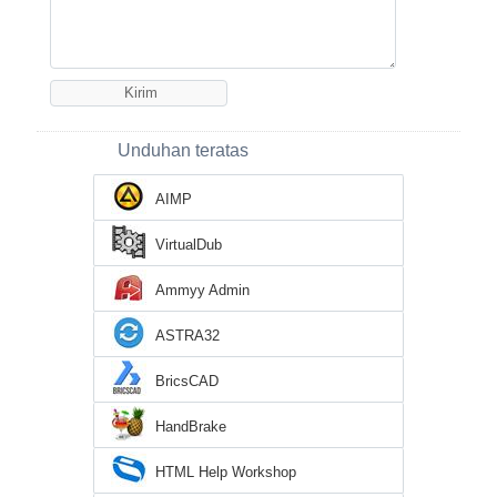
Unduhan teratas
AIMP
VirtualDub
Ammyy Admin
ASTRA32
BricsCAD
HandBrake
HTML Help Workshop