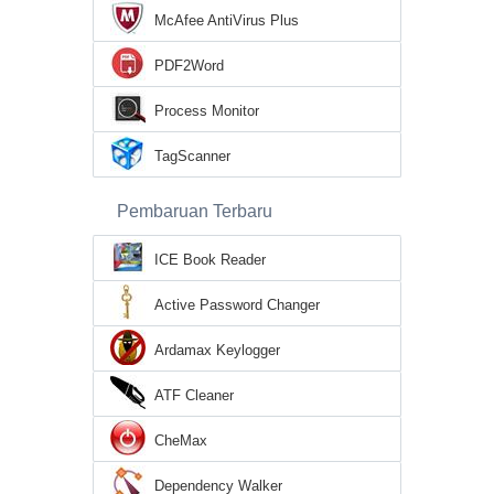
McAfee AntiVirus Plus
PDF2Word
Process Monitor
TagScanner
Pembaruan Terbaru
ICE Book Reader
Active Password Changer
Ardamax Keylogger
ATF Cleaner
CheMax
Dependency Walker