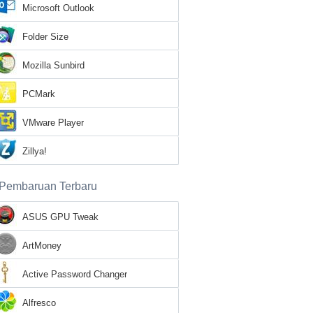
Microsoft Outlook
Folder Size
Mozilla Sunbird
PCMark
VMware Player
Zillya!
Pembaruan Terbaru
ASUS GPU Tweak
ArtMoney
Active Password Changer
Alfresco