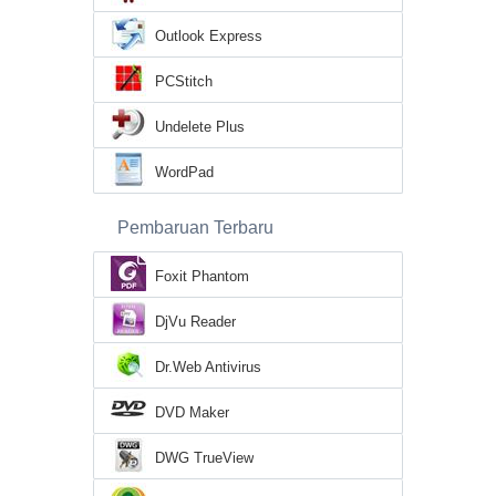
Outlook Express
PCStitch
Undelete Plus
WordPad
Pembaruan Terbaru
Foxit Phantom
DjVu Reader
Dr.Web Antivirus
DVD Maker
DWG TrueView