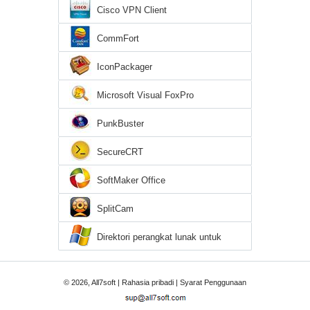
Cisco VPN Client
CommFort
IconPackager
Microsoft Visual FoxPro
PunkBuster
SecureCRT
SoftMaker Office
SplitCam
Direktori perangkat lunak untuk
Windows 7
© 2026, All7soft |
Rahasia pribadi
|
Syarat Penggunaan