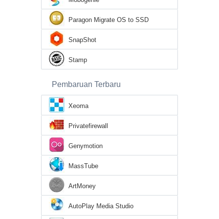
Paragon Migrate OS to SSD
SnapShot
Stamp
Pembaruan Terbaru
Xeoma
Privatefirewall
Genymotion
MassTube
ArtMoney
AutoPlay Media Studio