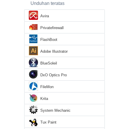
Unduhan teratas
Avira
Privatefirewall
FlashBoot
Adobe Illustrator
BlueSoleil
DxO Optics Pro
FileMon
Krita
System Mechanic
Tux Paint