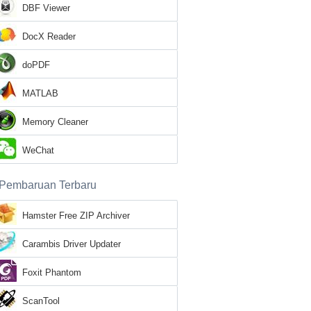
DBF Viewer
DocX Reader
doPDF
MATLAB
Memory Cleaner
WeChat
Pembaruan Terbaru
Hamster Free ZIP Archiver
Carambis Driver Updater
Foxit Phantom
ScanTool