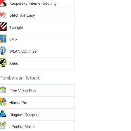
Kaspersky Internet Security
Stitch Art Easy
Tunngle
vMix
WLAN Optimizer
Xenu
Pembaruan Terbaru
Free Video Dub
HitmanPro
Diagram Designer
ePochta Mailer