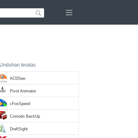
Unduhan teratas
ACDSee
Pivot Animator
cFosSpeed
Comodo BackUp
DraftSight