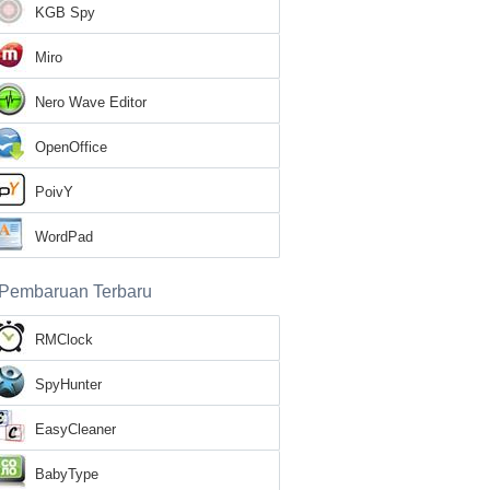
KGB Spy
Miro
Nero Wave Editor
OpenOffice
PoivY
WordPad
Pembaruan Terbaru
RMClock
SpyHunter
EasyCleaner
BabyType