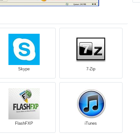
Skype
7-Zip
FlashFXP
iTunes