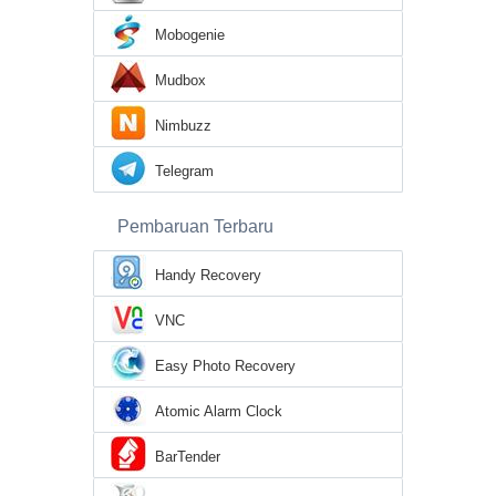
Mobogenie
Mudbox
Nimbuzz
Telegram
Pembaruan Terbaru
Handy Recovery
VNC
Easy Photo Recovery
Atomic Alarm Clock
BarTender