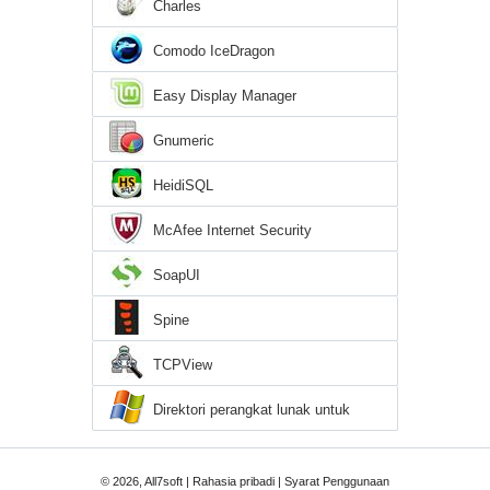
Charles
Comodo IceDragon
Easy Display Manager
Gnumeric
HeidiSQL
McAfee Internet Security
SoapUI
Spine
TCPView
Direktori perangkat lunak untuk
Windows 7
© 2026, All7soft |
Rahasia pribadi
|
Syarat Penggunaan