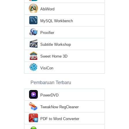
AbiWord
MySQL Workbench
Proxifier
Subtitle Workshop
Sweet Home 3D
VisiCon
Pembaruan Terbaru
PowerDVD
TweakNow RegCleaner
PDF to Word Converter