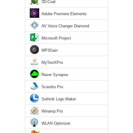
3D-Coat
Adobe Premiere Elements
AV Voice Changer Diamond
Microsoft Project
MP3Gain
MyTestXPro
Razer Synapse
Scanitto Pro
Sothink Logo Maker
Winamp Pro
WLAN Optimizer