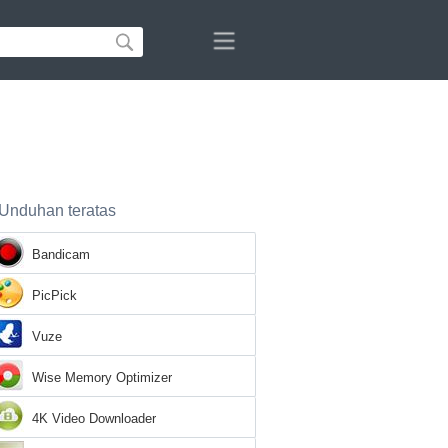
Unduhan teratas
Bandicam
PicPick
Vuze
Wise Memory Optimizer
4K Video Downloader