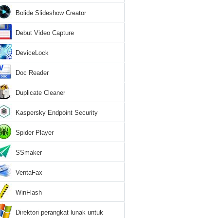
Bolide Slideshow Creator
Debut Video Capture
DeviceLock
Doc Reader
Duplicate Cleaner
Kaspersky Endpoint Security
Spider Player
SSmaker
VentaFax
WinFlash
Direktori perangkat lunak untuk