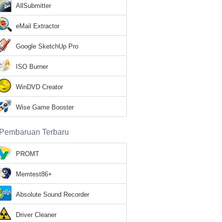
AllSubmitter
eMail Extractor
Google SketchUp Pro
ISO Burner
WinDVD Creator
Wise Game Booster
Pembaruan Terbaru
PROMT
Memtest86+
Absolute Sound Recorder
Driver Cleaner