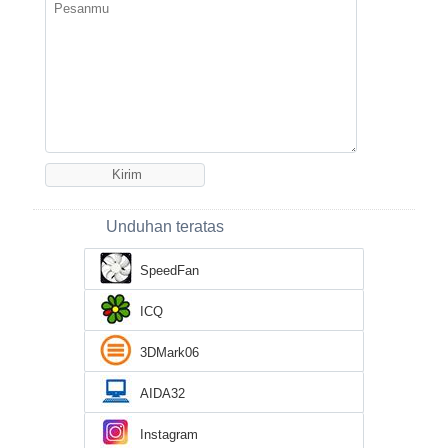
Unduhan teratas
SpeedFan
ICQ
3DMark06
AIDA32
Instagram