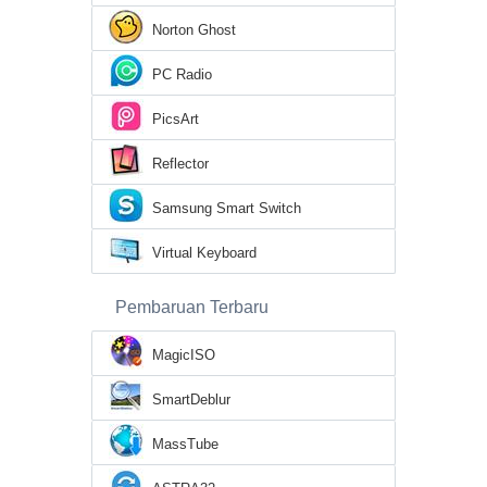
Norton Ghost
PC Radio
PicsArt
Reflector
Samsung Smart Switch
Virtual Keyboard
Pembaruan Terbaru
MagicISO
SmartDeblur
MassTube